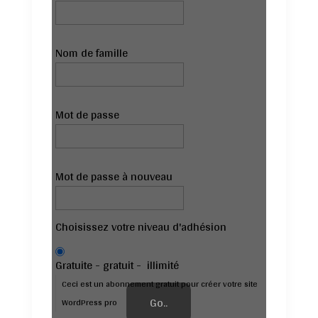
Nom de famille
Mot de passe
Mot de passe à nouveau
Choisissez votre niveau d'adhésion
Gratuite
-
gratuit
-
illimité
Ceci est un abonnement gratuit pour créer votre site
Go..
WordPress pro