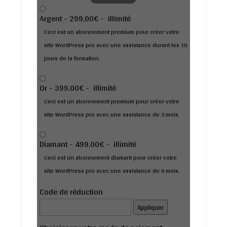
Argent
-
299,00€
-
illimité
Ceci est un abonnement premium pour créer votre
site WordPress pro avec une assistance durant les 10
jours de la formation.
Or
-
399,00€
-
illimité
Ceci est un abonnement premium pour créer votre
site WordPress pro avec une assistance de 3 mois.
Diamant
-
499,00€
-
illimité
Ceci est un abonnement diamant pour créer votre
site WordPress pro avec une assistance de 6 mois.
Code de réduction
Appliquer